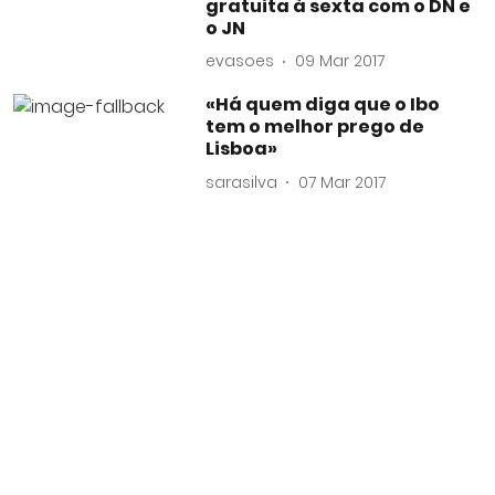
gratuita à sexta com o DN e
o JN
evasoes
09 Mar 2017
«Há quem diga que o Ibo
tem o melhor prego de
Lisboa»
sarasilva
07 Mar 2017