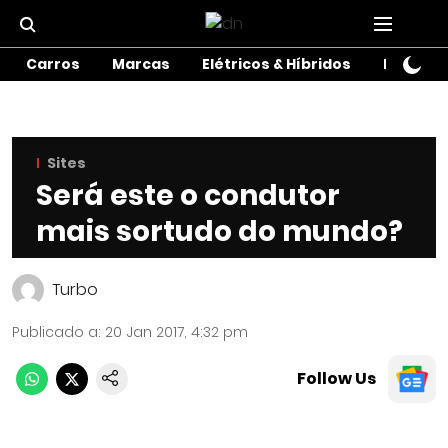
Carros
Marcas
Elétricos & Híbridos
Motos
Sites
Será este o condutor
mais sortudo do mundo?
Turbo
Publicado a
:
20 Jan 2017, 4:32 pm
Follow Us