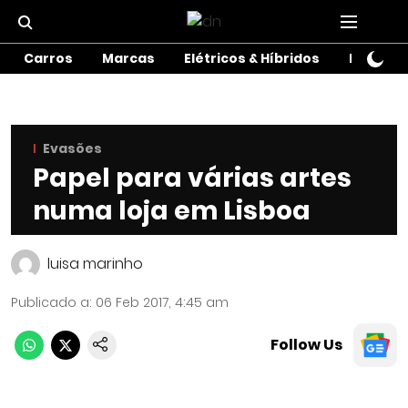
Carros
Marcas
Elétricos & Híbridos
Motos
Evasões
Papel para várias artes
numa loja em Lisboa
luisa marinho
Publicado a
:
06 Feb 2017, 4:45 am
Follow Us