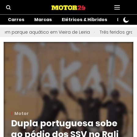
Carros
Marcas
Elétricos & Híbridos
Motos
 parque aquático em Vieira de Leiria
Três feridos graves 
Motor
Dupla portuguesa sobe
ao pódio dos SSV no Rali