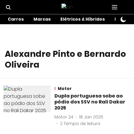
Carros
Marcas
Elétricos & Híbridos
Motos
Alexandre Pinto e Bernardo
Oliveira
Motor
Dupla portuguesa sobe ao
pódio dos SSV no Rali Dakar
2025
Motor 24
18 Jan 2025
2
Tempo de leitura