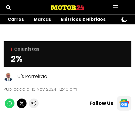
Carros
Marcas
Elétricos & Híbridos
Motos
Colunistas
2%
Luís Parreirão
Publicado a
:
15 Nov 2024, 12:40 am
Follow Us