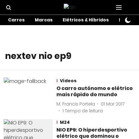
Carros
Marcas
Elétricos & Híbridos
Motos
nextev nio ep9
Vídeos
O carro autónomo e elétrico
mais rápido do mundo
M. Francis Portela
01 Mar 2017
1
Tempo de leitura
M24
NIO EP9: O hiperdesportivo
elétrico que dominou o