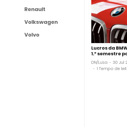
Renault
Volkswagen
Volvo
Lucros da BMW
1.º semestre p
DN/Lusa
30 Jul 
1
Tempo de lei