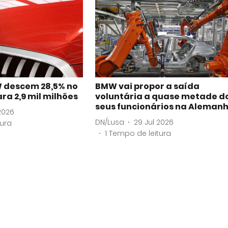
 descem 28,5% no
BMW vai propor a saída
ara 2,9 mil milhões
voluntária a quase metade d
seus funcionários na Aleman
2026
DN/Lusa
29 Jul 2026
tura
1
Tempo de leitura