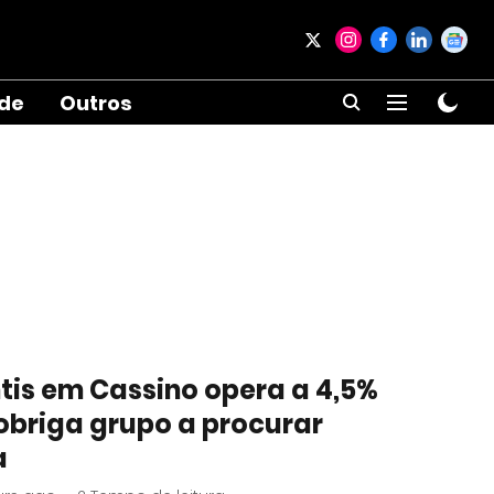
ade
Outros
ntis em Cassino opera a 4,5%
obriga grupo a procurar
a