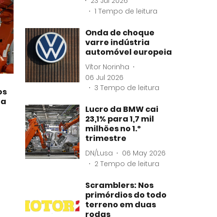
23 Jul 2026
1
Tempo de leitura
Onda de choque
varre indústria
automóvel europeia
Vítor Norinha
06 Jul 2026
3
Tempo de leitura
os
ha
Lucro da BMW cai
23,1% para 1,7 mil
milhões no 1.º
trimestre
DN/Lusa
06 May 2026
2
Tempo de leitura
Scramblers: Nos
primórdios do todo
terreno em duas
rodas