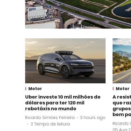
Motor
Motor
Uber investe 10 mil milhões de
A resis
dólares para ter 120 mil
que ra
robotáxis no mundo
grupos
bem pa
Ricardo Simões Ferreira
3 hours ago
Ricardo 
2
Tempo de leitura
05 Aug 