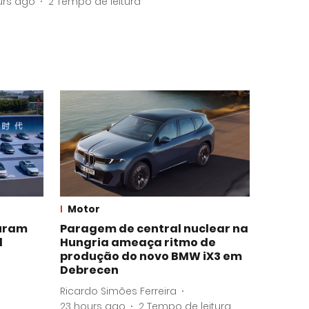
urs ago
2
Tempo de leitura
Motor
uram
Paragem de central nuclear na
l
Hungria ameaça ritmo de
produção do novo BMW iX3 em
Debrecen
Ricardo Simões Ferreira
23 hours ago
2
Tempo de leitura