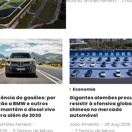
Ricardo Simões Ferreira
2 ho
Economia
tência do gasóleo: por
Gigantes alemães proc
zão a BMW e outros
resistir à ofensiva globa
 mantêm o diesel vivo
chinesa no mercado
ra além de 2030
automóvel
Simões Ferreira
João Pimenta
05 Aug 2026
2026
5
Tempo de leitura
3
Tempo de leitura