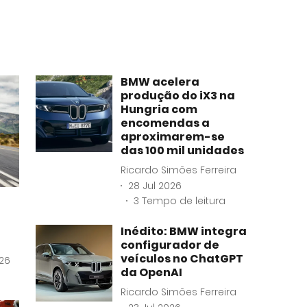
BMW acelera
produção do iX3 na
Hungria com
encomendas a
aproximarem-se
das 100 mil unidades
Ricardo Simões Ferreira
28 Jul 2026
3
Tempo de leitura
Inédito: BMW integra
configurador de
veículos no ChatGPT
26
da OpenAI
Ricardo Simões Ferreira