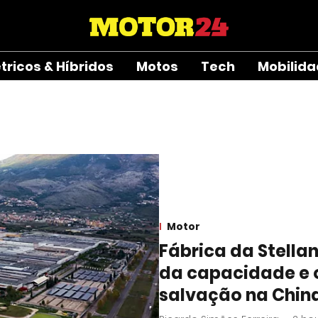
étricos & Híbridos
Motos
Tech
Mobilid
Motor
Fábrica da Stella
da capacidade e 
salvação na Chin