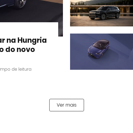
r na Hungria
o do novo
mpo de leitura
Ver mais