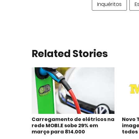
Inquéritos
E
Related Stories
Carregamento de elétricos na
Novo 
rede MOBI.E sobe 29% em
image
março para 814.000
todos