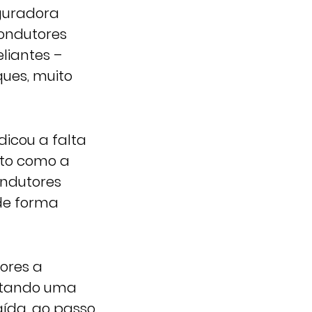
guradora
condutores
liantes –
ues, muito
dicou a falta
nto como a
ondutores
de forma
ores a
eitando uma
aída, ao passo