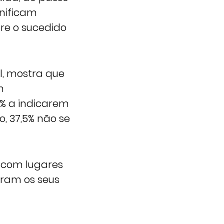
anificam
re o sucedido
l, mostra que
m
% a indicarem
, 37,5% não se
 com lugares
ram os seus