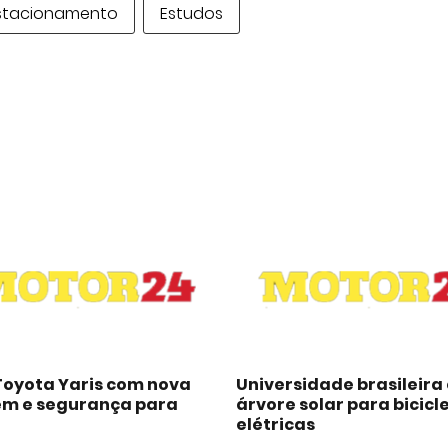
stacionamento
Estudos
Toyota Yaris com nova
Universidade brasileira 
m e segurança para
árvore solar para bicicl
elétricas