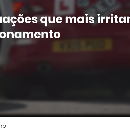
uações que mais irrit
ionamento
iro