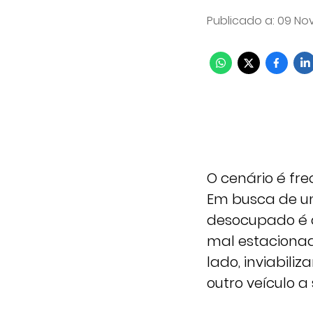
Publicado a
:
09 Nov
O cenário é fr
Em busca de um
desocupado é 
mal estacionad
lado, inviabil
outro veículo a 