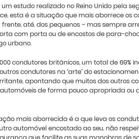
um estudo realizado no Reino Unido pela se
ce, esta é a situação que mais aborrece os 
 frente, até, dos pequenos – mas sempre arre
orta com porta ou de encostos de para-choq
ego urbano.
000 condutores britânicos, um total de 69% in
 outros condutores na ‘arte’ do estacioname
irritante, apontando que muitos dos outros c
 automóveis de forma pouco apropriada ou 
ação mais aborrecida é a que leva os condut
utro automóvel encostado ao seu, não resp
egurança que facilite as suas manobras de s