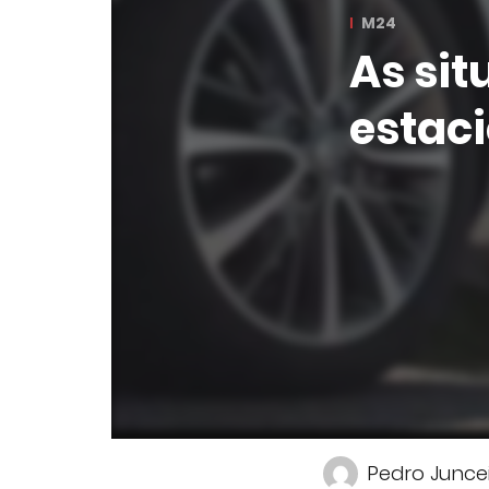
M24
As sit
estac
Pedro Junce