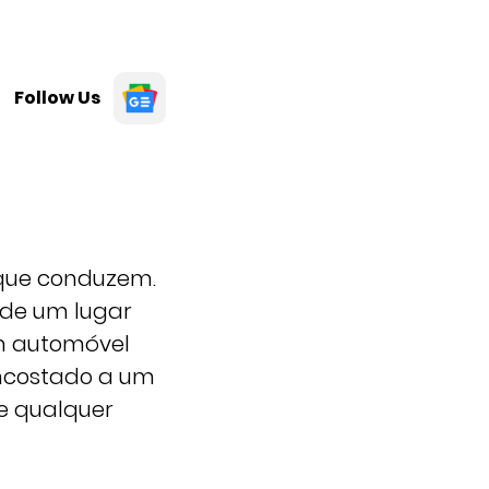
Follow Us
 que conduzem.
 de um lugar
m automóvel
encostado a um
de qualquer