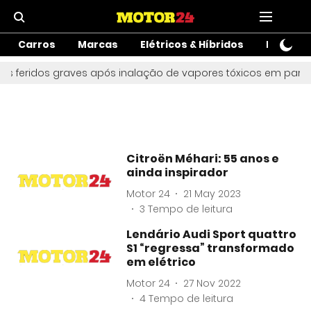
Carros
Marcas
Elétricos & Híbridos
Motos
ês feridos graves após inalação de vapores tóxicos em parque 
Citroën Méhari: 55 anos e
ainda inspirador
Motor 24
21 May 2023
3
Tempo de leitura
Lendário Audi Sport quattro
S1 “regressa” transformado
em elétrico
Motor 24
27 Nov 2022
4
Tempo de leitura