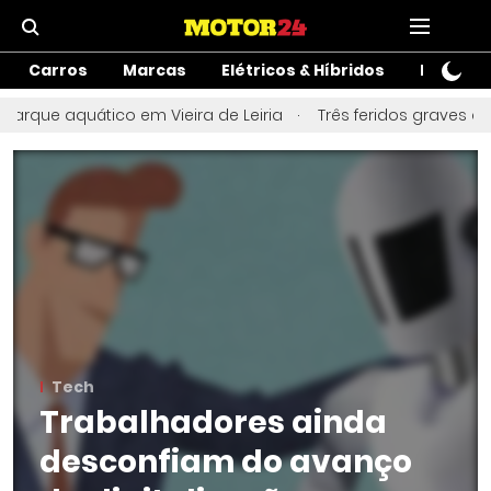
Carros
Marcas
Elétricos & Híbridos
Motos
rque aquático em Vieira de Leiria
Três feridos graves apó
Tech
Trabalhadores ainda
desconfiam do avanço