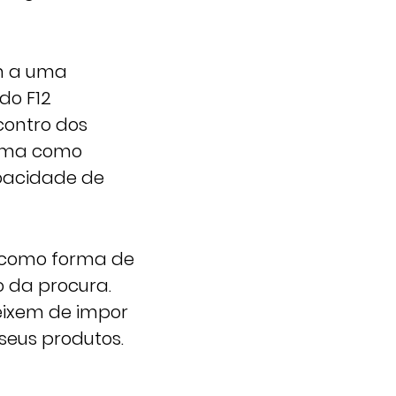
em a uma
do F12
contro dos
orma como
apacidade de
, como forma de
 da procura.
deixem de impor
seus produtos.