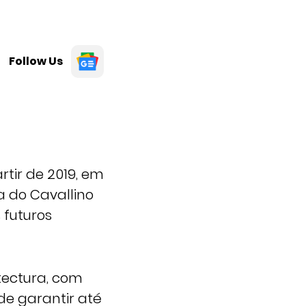
Follow Us
rtir de 2019, em
a do Cavallino
 futuros
tectura, com
de garantir até