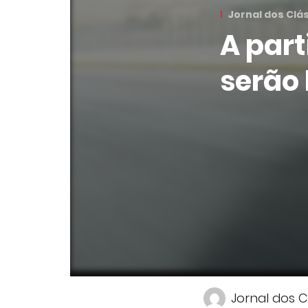
Jornal dos Clá
A part
serão 
Jornal dos C