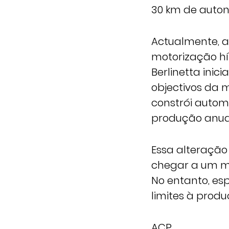
30 km de auton
Actualmente, a
motorização hí
Berlinetta inic
objectivos da
constrói autom
produção anual
Essa alteração
chegar a um ma
No entanto, es
limites à prod
ACP