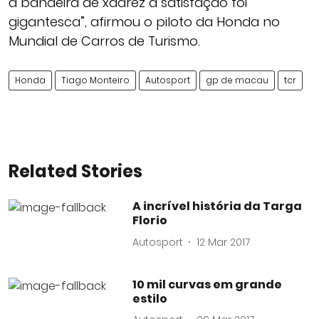
a bandeira de xadrez a satisfação foi
gigantesca”, afirmou o piloto da Honda no
Mundial de Carros de Turismo.
Honda
Tiago Monteiro
Autosport
gp de macau
tcr
Related Stories
A incrível história da Targa
Florio
Autosport
12 Mar 2017
10 mil curvas em grande
estilo