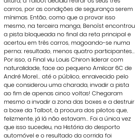
altura, a Talbot decidiu retirar os seus três
carros, por as condições de segurança serem
mínimas. Então, como que a provar isso
mesmo, na terceira manga, Benoîst encontrou
a pista bloqueada no final da reta principal e
acertou em três carros, magoando-se numa
perna; resultado, menos quatro participantes…
Por isso, a Final viu Louis Chiron liderar com
naturalidade, face ao pequeno Amilcar 6C de
André Morel… até o público, enraivecido pelo
que considerou uma charada, invadir a pista
ao fim de apenas cinco voltas! Chegaram
mesmo a invadir a zona das boxes e a destruir
a boxe da Talbot, à procura dos pilotos que,
felizmente, já lá não estavam… Foi a única vez
que isso sucedeu, na História do desporto
automóvel e o resultado da corrida foi