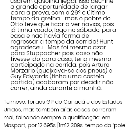
usarem gasolina ilegal. Isso deu-lhe
a grande oportunidade de largar
para a prova, com o 26º e último
tempo da grelha… mas o pobre do
Otto teve que ficar a ver navios, pois
já tinha voado, logo no sábado, para
casa e não havia forma de
regressar a tempo da corrida! Hunt
agradeceu… Mas foi mesmo azar
para Stuppacher pois, caso não
tivesse ido para casa, teria mesmo
participado na corrida, pois Arturo
Merzario (queixava-se dos pneus) e
Guy Edwards (tinha uma costela
partida) acabaram por decidir não
correr, ainda durante a manhã.
Teimoso, foi aos GP do Canadá e dos Estados
Unidos, mas também aí as coisas correram
mal, falhando sempre a qualificação: em
Mosport, por 12,695s [1m12,389s, tempo da ‘pole’