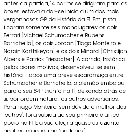
antes da partida, 14 carros se dirigiram para as
boxes, estava a dar-se início a um dos mais
vergonhosos GP da História da F1. Em, pista,
ficaram somente seis monolugares: os dois
Ferrari [Michael Schumacher e Rubens
Barrichello], os dois Jordan [Tiago Monteiro e
Narain Karthikeyan] e os dois Minardi [Christijan
Albers e Patrick Friesacher]. A corrida, histórica
pelos piores motivos, desenvolveu-se sem
história – após uma breve escaramuça entre
Schumacher e Barrichello, o alemão embalou
para o seu 84º triunfo na F1, deixando atrás de
si, por ordem natural, os outros adversários.
Para Tiago Monteiro, sem dúvida o melhor dos
‘outros’, foi a subida ao seu primeiro e único
pódio na F1. E a sua alegria quase esfuziante
acabou criticada no ‘paddock’…