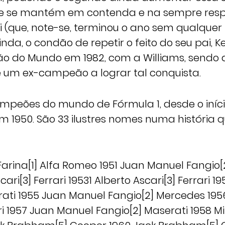
 se mantém em contenda e na sempre resp
i (que, note-se, terminou o ano sem qualquer t
nda, o condão de repetir o feito do seu pai, K
o do Mundo em 1982, com a Williams, sendo
de um ex-campeão a lograr tal conquista.
campeões do mundo de Fórmula 1, desde o iníc
1950. São 33 ilustres nomes numa história q
Farina[1] Alfa Romeo 1951 Juan Manuel Fangio
cari[3] Ferrari 19531 Alberto Ascari[3] Ferrari 
rati 1955 Juan Manuel Fangio[2] Mercedes 19
ri 1957 Juan Manuel Fangio[2] Maserati 1958 M