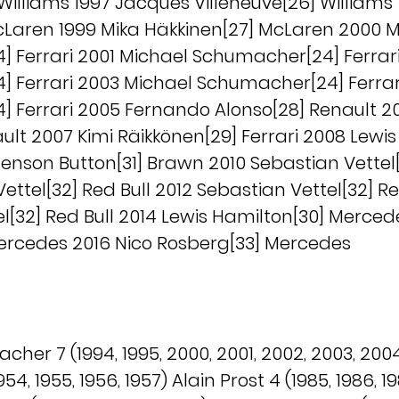
Williams 1997 Jacques Villeneuve[26] Williams
cLaren 1999 Mika Häkkinen[27] McLaren 2000 M
 Ferrari 2001 Michael Schumacher[24] Ferrar
 Ferrari 2003 Michael Schumacher[24] Ferrar
 Ferrari 2005 Fernando Alonso[28] Renault 
ult 2007 Kimi Räikkönen[29] Ferrari 2008 Lewi
nson Button[31] Brawn 2010 Sebastian Vettel[
ettel[32] Red Bull 2012 Sebastian Vettel[32] Re
l[32] Red Bull 2014 Lewis Hamilton[30] Merced
ercedes 2016 Nico Rosberg[33] Mercedes
her 7 (1994, 1995, 2000, 2001, 2002, 2003, 20
954, 1955, 1956, 1957) Alain Prost 4 (1985, 1986, 19