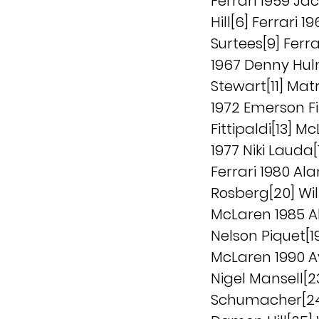
Ferrari 1959 J
Hill[6] Ferrari 
Surtees[9] Ferr
1967 Denny Hul
Stewart[11] Matr
1972 Emerson Fit
Fittipaldi[13] 
1977 Niki Lauda[
Ferrari 1980 Al
Rosberg[20] Wil
McLaren 1985 Al
Nelson Piquet[1
McLaren 1990 A
Nigel Mansell[23
Schumacher[24]