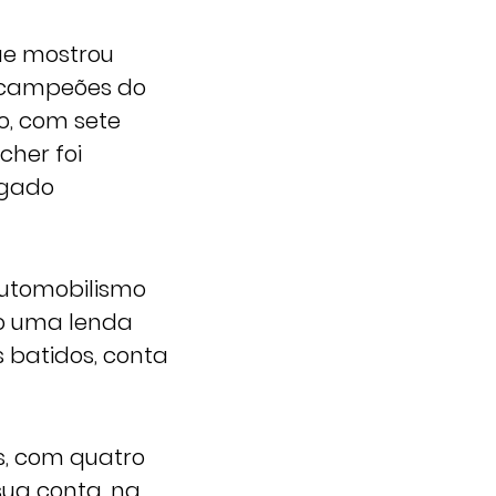
ue mostrou
e campeões do
o, com sete
cher foi
lgado
automobilismo
o uma lenda
 batidos, conta
s, com quatro
ua conta, na