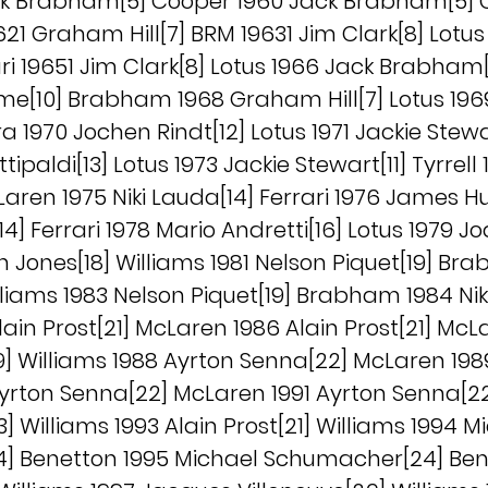
ack Brabham[5] Cooper 1960 Jack Brabham[5] Co
19621 Graham Hill[7] BRM 19631 Jim Clark[8] Lotu
ari 19651 Jim Clark[8] Lotus 1966 Jack Brabh
me[10] Brabham 1968 Graham Hill[7] Lotus 196
a 1970 Jochen Rindt[12] Lotus 1971 Jackie Stewar
tipaldi[13] Lotus 1973 Jackie Stewart[11] Tyrrel
McLaren 1975 Niki Lauda[14] Ferrari 1976 James 
14] Ferrari 1978 Mario Andretti[16] Lotus 1979 J
an Jones[18] Williams 1981 Nelson Piquet[19] B
liams 1983 Nelson Piquet[19] Brabham 1984 Nik
ain Prost[21] McLaren 1986 Alain Prost[21] McL
9] Williams 1988 Ayrton Senna[22] McLaren 1989
yrton Senna[22] McLaren 1991 Ayrton Senna[2
] Williams 1993 Alain Prost[21] Williams 1994 M
 Benetton 1995 Michael Schumacher[24] Ben