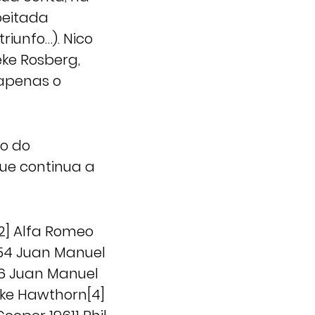
eitada
riunfo…). Nico
eke Rosberg,
 apenas o
io do
ue continua a
[2] Alfa Romeo
1954 Juan Manuel
56 Juan Manuel
ike Hawthorn[4]