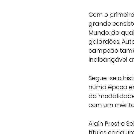
Com o primeiro
grande consist
Mundo, da qual
galardões. Aut
campeão també
inalcançável at
Segue-se o his
numa época em
da modalidade,
com um mérito 
Alain Prost e 
títulos cada u