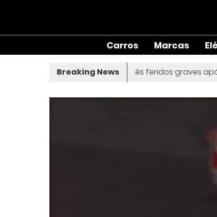
Carros
Marcas
El
trado morto em Sintra
Breaking News
Três feridos graves após inal