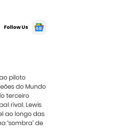
Follow Us
ao piloto
mpeões do Mundo
o terceiro
l rival, Lewis
l ao longo das
ma ‘sombra’ de