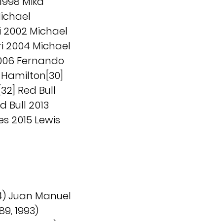
 1998 Mika
ichael
i 2002 Michael
i 2004 Michael
2006 Fernando
s Hamilton[30]
32] Red Bull
d Bull 2013
es 2015 Lewis
04) Juan Manuel
89, 1993)