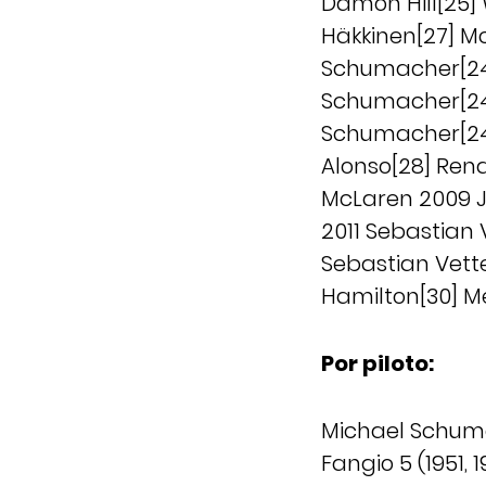
Damon Hill[25] 
Häkkinen[27] M
Schumacher[24]
Schumacher[24]
Schumacher[24]
Alonso[28] Rena
McLaren 2009 Je
2011 Sebastian V
Sebastian Vette
Hamilton[30] M
Por piloto:
Michael Schumac
Fangio 5 (1951, 1