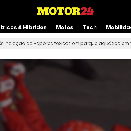
étricos & Híbridos
Motos
Tech
Mobilid
ação de vapores tóxicos em parque aquático em Vieira de