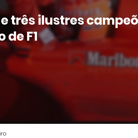
 e três ilustres campe
 de F1
iro