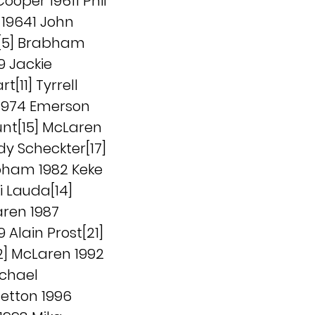
oper 19611 Phil
s 19641 John
am[5] Brabham
9 Jackie
t[11] Tyrrell
l 1974 Emerson
Hunt[15] McLaren
ody Scheckter[17]
rabham 1982 Keke
i Lauda[14]
aren 1987
 Alain Prost[21]
2] McLaren 1992
ichael
etton 1996