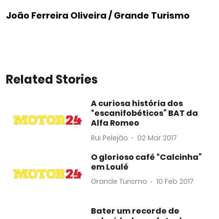
João Ferreira Oliveira / Grande Turismo
Related Stories
A curiosa história dos
“escanifobéticos” BAT da
Alfa Romeo
Rui Pelejão
02 Mar 2017
O glorioso café “Calcinha”
em Loulé
Grande Turismo
10 Feb 2017
Bater um recorde de