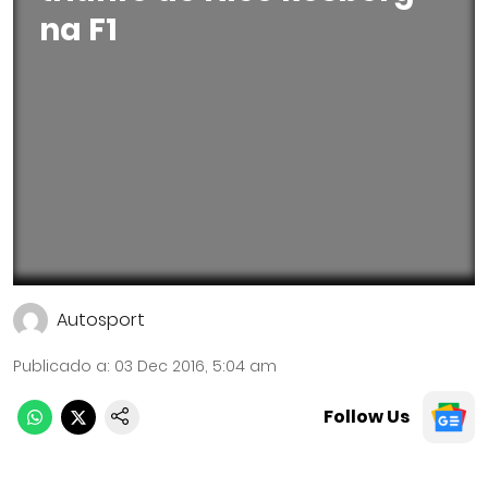
na F1
Autosport
Publicado a
:
03 Dec 2016, 5:04 am
Follow Us