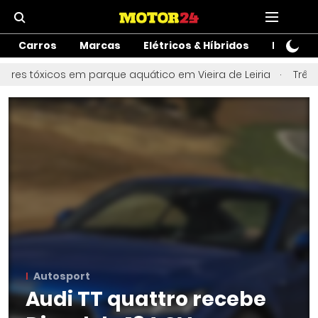
Carros
Marcas
Elétricos & Híbridos
Motos
es tóxicos em parque aquático em Vieira de Leiria
Três fe
Autosport
Audi TT quattro recebe