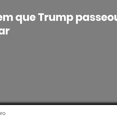
 em que Trump passe
ar
iro