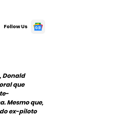
Follow Us
, Donald
oral que
te-
ca. Mesmo que,
do ex-piloto