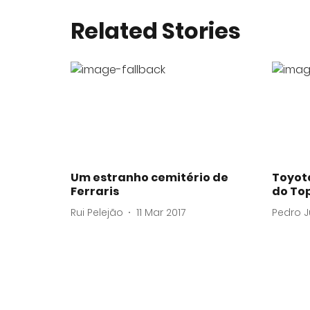
Related Stories
Um estranho cemitério de
Toyota
Ferraris
do To
Rui Pelejão
11 Mar 2017
Pedro J