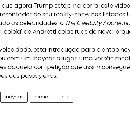
 que agora Trump esteja na berra, este vídeo
esentador do seu reality-show nos Estados 
do às celebridades, o
The Celebrity Apprenti
‘boleia’ de Andretti pelas ruas de Nova Iorqu
velocidade, esta introdução para o então n
ou com um Indycar bilugar, uma versão mod
es daquela competição que assim consegue
es aos passageiros.
indycar
mario andretti