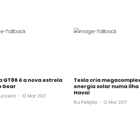
 GT86 é a nova estrela
Tesla cria megacomple
p Gear
energia solar numa ilha
Havai
unceiro
10 Mar 2017
Rui Pelejão
12 Mar 2017