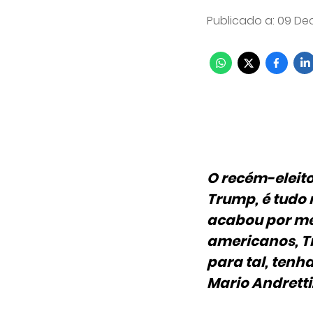
Publicado a
:
09 Dec 
O recém-eleito
Trump, é tudo
acabou por mer
americanos, T
para tal, tenh
Mario Andretti