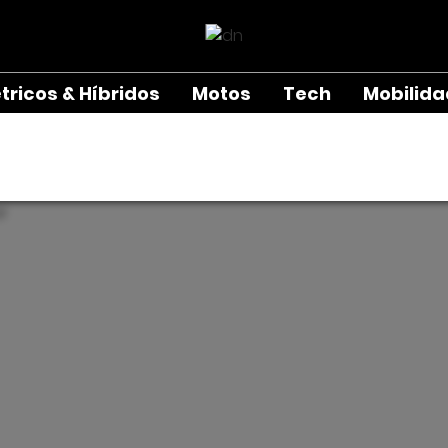
étricos & Híbridos
Motos
Tech
Mobilid