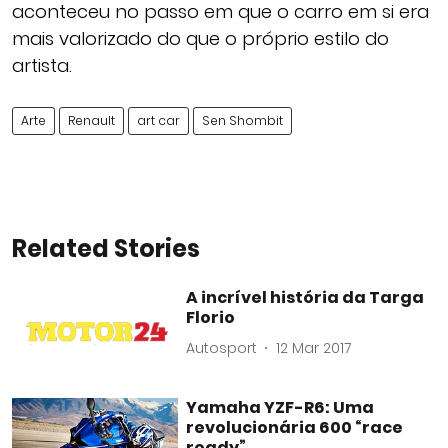
aconteceu no passo em que o carro em si era
mais valorizado do que o próprio estilo do
artista.
Arte
Renault
art car
Sen Shombit
Related Stories
A incrível história da Targa
Florio
Autosport
12 Mar 2017
Yamaha YZF-R6: Uma
revolucionária 600 “race
ready”