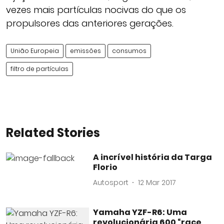
vezes mais partículas nocivas do que os
propulsores das anteriores gerações.
União Europeia
emissões
consumos
filtro de partículas
Related Stories
A incrível história da Targa
Florio
Autosport
12 Mar 2017
Yamaha YZF-R6: Uma
revolucionária 600 “race