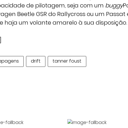
pacidade de pilotagem, seja com um
buggy
Po
gen Beetle GSR do Rallycross ou um Passat 
ue haja um volante amarelo à sua disposição.
]
apagens
drift
tanner foust