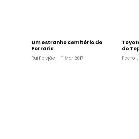
Um estranho cemitério de
Toyota
Ferraris
do To
Rui Pelejão
11 Mar 2017
Pedro J