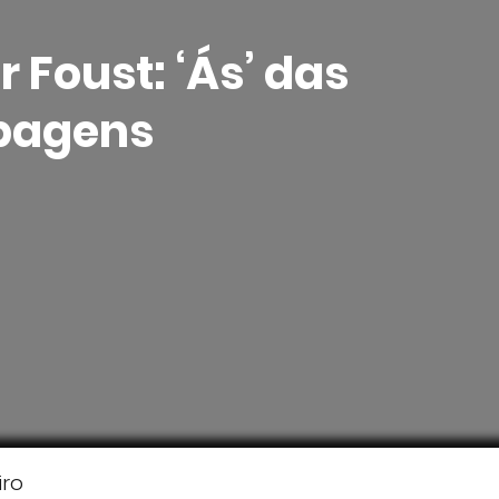
 Foust: ‘Ás’ das
pagens
iro