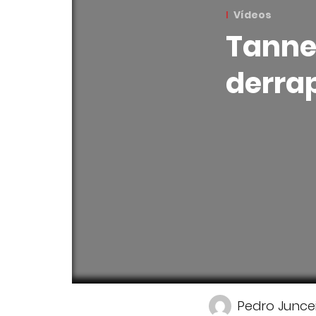
Vídeos
Tanner
derra
Pedro Junce