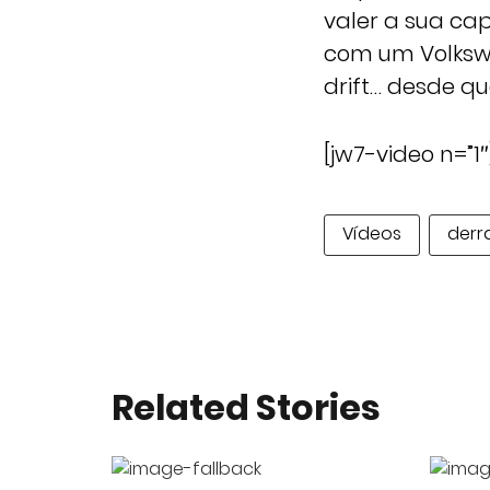
valer a sua ca
com um Volkswa
drift… desde q
[jw7-video n=”1″
Vídeos
derr
Related Stories