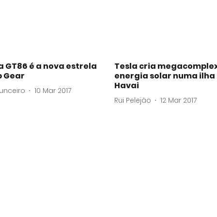
 GT86 é a nova estrela
Tesla cria megacomple
p Gear
energia solar numa ilha
Havai
unceiro
10 Mar 2017
Rui Pelejão
12 Mar 2017