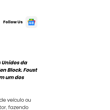
Follow Us
s Unidos da
n Block. Foust
ém um dos
de veículo ou
tor, fazendo