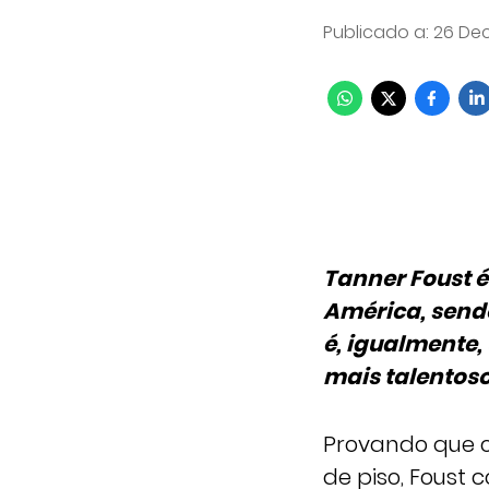
Publicado a
:
26 Dec
Tanner Foust é
América, send
é, igualmente
mais talentoso
Provando que o 
de piso, Foust