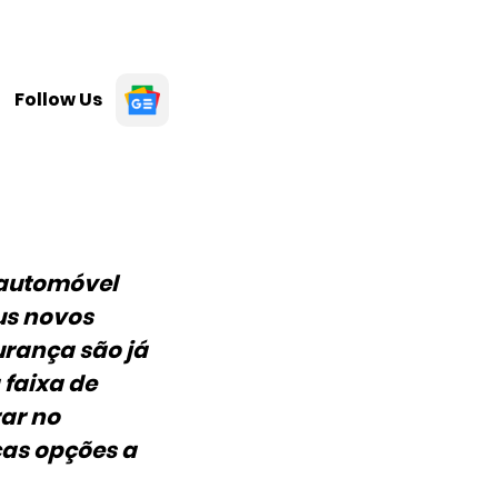
Follow Us
 automóvel
us novos
urança são já
faixa de
rar no
as opções a