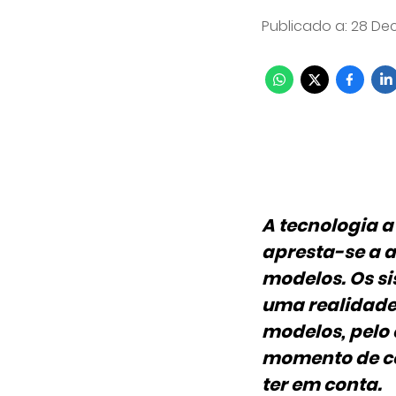
Publicado a
:
28 Dec
A tecnologia a
apresta-se a a
modelos. Os si
uma realidade
modelos, pelo 
momento de co
ter em conta.