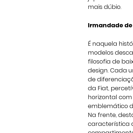
mais dúbio.
Irmandade de
É naquela hist
modelos descap
filosofia de b
design. Cada u
de diferenciaçã
da Fiat, perce
horizontal com
emblemático da 
Na frente, des
característica
compartimento