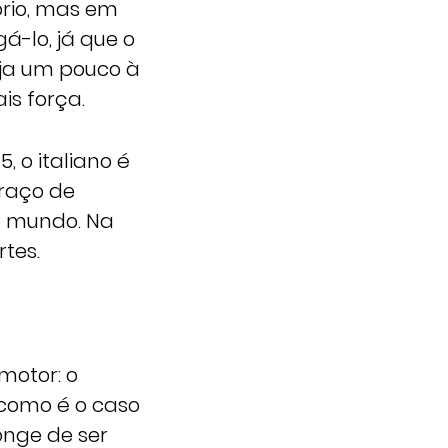
brio, mas em
á-lo, já que o
uja um pouco à
is força.
 o italiano é
raço de
o mundo. Na
tes.
motor: o
 como é o caso
longe de ser