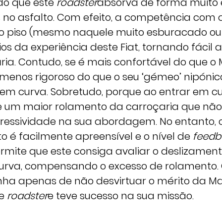
ndo que este
roadster
absorva de forma muito 
 no asfalto. Com efeito, a competência com q
o piso (mesmo naquele muito esburacado ou 
os da experiência deste Fiat, tornando fácil 
ária. Contudo, se é mais confortável do que 
 menos rigoroso do que o seu ‘gémeo’ nipónic
s em curva. Sobretudo, porque ao entrar em 
 um maior rolamento da carroçaria que não 
agressividade na sua abordagem. No entanto, 
é facilmente apreensível e o nível de
feedb
rmite que este consiga avaliar o deslizament
 curva, compensando o excesso de rolamento.
 tinha apenas de não desvirtuar o mérito da 
te
roadster
e teve sucesso na sua missão.