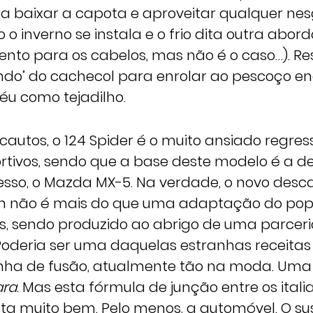
 baixar a capota e aproveitar qualquer nesg
 inverno se instala e o frio dita outra abo
vento para os cabelos, mas não é o caso…). Res
ndo’ do cachecol para enrolar ao pescoço e
éu como tejadilho.
cautos, o 124 Spider é o muito ansiado regres
rtivos, sendo que a base deste modelo é a d
sso, o Mazda MX-5. Na verdade, o novo desc
m não é mais do que uma adaptação do pop
s, sendo produzido ao abrigo de uma parceri
oderia ser uma daquelas estranhas receitas 
ha de fusão, atualmente tão na moda. Uma 
ara
. Mas esta fórmula de junção entre os itali
lta muito bem. Pelo menos, a automóvel. O su