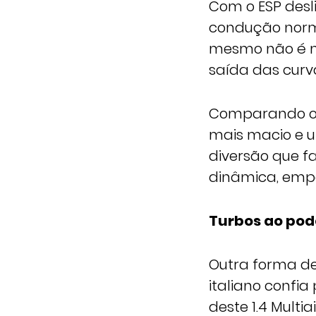
Com o ESP desli
condução norma
mesmo não é mu
saída das curv
Comparando o c
mais macio e 
diversão que f
dinâmica, empa
Turbos ao pod
Outra forma de 
italiano confi
deste 1.4 Multi