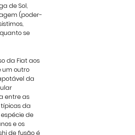
a de Sol,
rdagem (poder-
istimos,
nquanto se
so da Fiat aos
e um outro
apotável da
ular
a entre as
típicas da
espécie de
anos e os
shi de fusão é