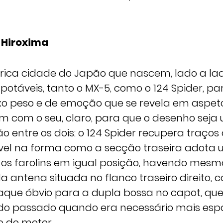
 Hiroxima
órica cidade do Japão que nascem, lado a lad
otáveis, tanto o MX-5, como o 124 Spider, p
aixo peso e de emoção que se revela em aspe
m com o seu, claro, para que o desenho seja
o entre os dois: o 124 Spider recupera traços
tível na forma como a secção traseira adota u
 os farolins em igual posição, havendo mesm
antena situada no flanco traseiro direito, c
taque óbvio para a dupla bossa no capot, qu
 do passado quando era necessário mais esp
 do motor.