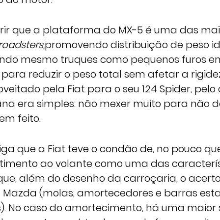
ferir que a plataforma do MX-5 é uma das mais
roadsters,
promovendo distribuição de peso i
vendo mesmo truques como pequenos furos e
 para reduzir o peso total sem afetar a rigidez
oveitado pela Fiat para o seu 124 Spider, pelo 
ana era simples: não mexer muito para não d
em feito.
diga que a Fiat teve o condão de, no pouco que
rtimento ao volante como uma das caracterís
orque, além do desenho da carroçaria, o acer
do Mazda (molas, amortecedores e barras esta
s). No caso do amortecimento, há uma maior