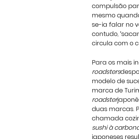
compulsão para
mesmo quando o
se-ia falar no 
contudo, ‘saca
circula com o c
Para os mais in
roadsters
despo
modelo de suce
marca de Turi
roadster
japonê
duas marcas. P
chamada cozin
sushi à carbon
japoneses resu