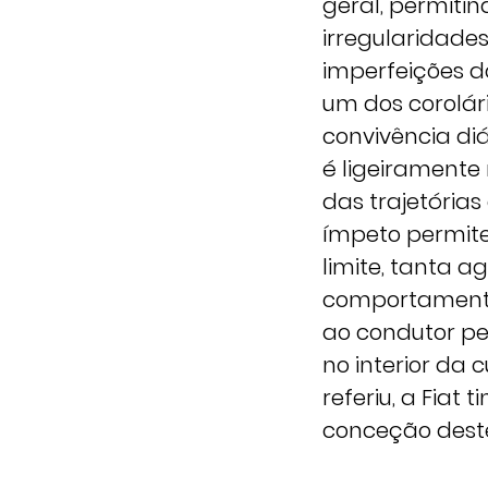
geral, permiti
irregularidades
imperfeições d
um dos corolári
convivência di
é ligeiramente
das trajetória
ímpeto permite
limite, tanta 
comportamento 
ao condutor pe
no interior da
referiu, a Fiat
conceção des