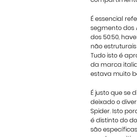
É essencial re
segmento dos
dos 50:50, ha
não estruturais
Tudo isto é apr
da marca itali
estava muito b
É justo que se 
deixado o dive
Spider. Isto p
é distinto do 
são específica