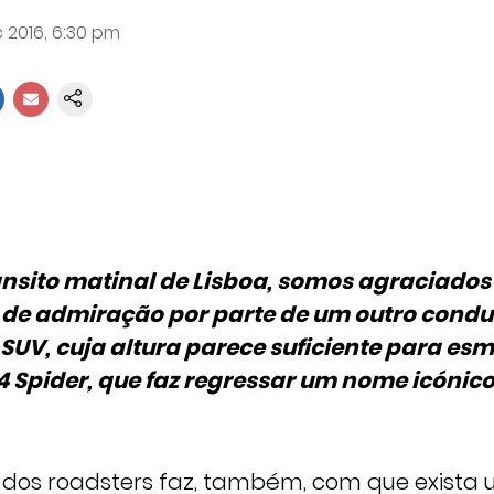
 2016, 6:30 pm
ânsito matinal de Lisboa, somos agraciados
de admiração por parte de um outro condut
SUV, cuja altura parece suficiente para es
124 Spider, que faz regressar um nome icóni
dos roadsters faz, também, com que exista