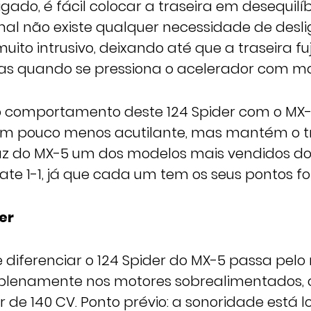
gado, é fácil colocar a traseira em desequilí
l não existe qualquer necessidade de deslig
ito intrusivo, deixando até que a traseira f
as quando se pressiona o acelerador com ma
omportamento deste 124 Spider com o MX-5,
um pouco menos acutilante, mas mantém o t
az do MX-5 um dos modelos mais vendidos d
te 1-1, já que cada um tem os seus pontos for
er
diferenciar o 124 Spider do MX-5 passa pelo 
a plenamente nos motores sobrealimentados,
air de 140 CV. Ponto prévio: a sonoridade está 