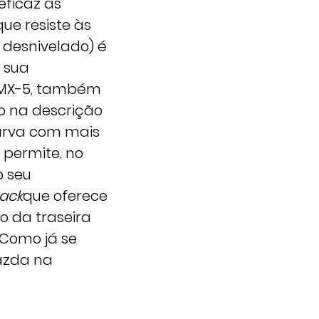
eficaz as
ue resiste às
desnivelado) é
a sua
o MX-5, também
o na descrição
curva com mais
permite, no
o seu
ack
que oferece
o da traseira
 Como já se
Mazda na