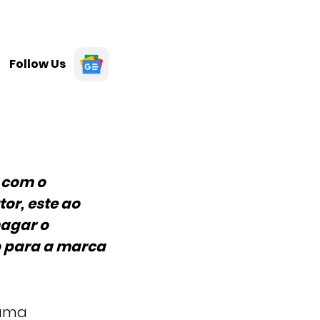
Follow Us
 com o
or, este ao
magar o
co para a marca
 uma