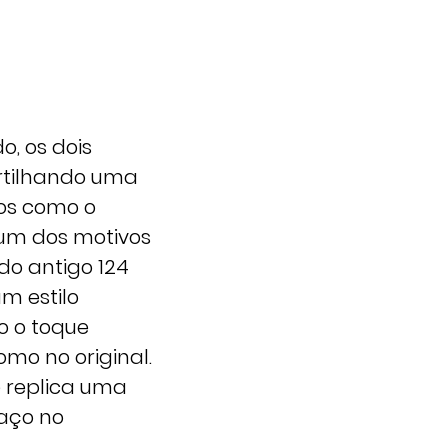
o, os dois
artilhando uma
tos como o
 um dos motivos
 do antigo 124
m estilo
o o toque
omo no original.
e replica uma
aço no