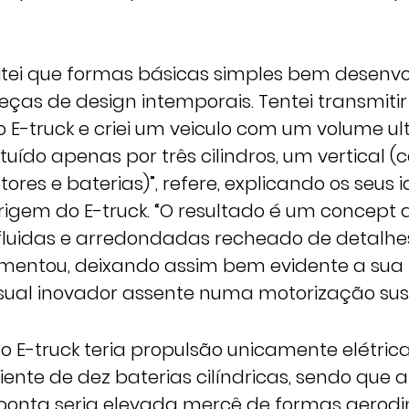
itei que formas básicas simples bem desenv
ças de design intemporais. Tentei transmitir
E-truck e criei um veiculo com um volume ult
tuído apenas por três cilindros, um vertical (c
tores e baterias)”, refere, explicando os seus 
rigem do E-truck. “O resultado é um concept
 fluidas e arredondadas recheado de detalhes
ementou, deixando assim bem evidente a su
ual inovador assente numa motorização sus
, o E-truck teria propulsão unicamente elétric
ente de dez baterias cilíndricas, sendo que a
ponta seria elevada mercê de formas aerod