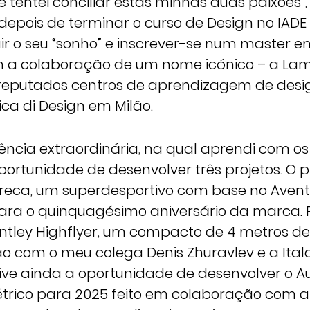
tentei conciliar estas minhas duas paixões”,
depois de terminar o curso de Design no IADE
ir o seu “sonho” e inscrever-se num master e
 a colaboração de um nome icónico – a Lam
reputados centros de aprendizagem de desi
ica di Design em Milão.
iência extraordinária, na qual aprendi com o
portunidade de desenvolver três projetos. O pr
reca, um superdesportivo com base no Avent
ara o quinquagésimo aniversário da marca. 
entley Highflyer, um compacto de 4 metros 
 com o meu colega Denis Zhuravlev e a Ital
ve ainda a oportunidade de desenvolver o A
étrico para 2025 feito em colaboração com a