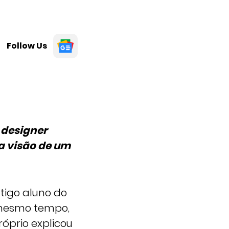
Follow Us
o designer
a visão de um
ntigo aluno do
 mesmo tempo,
óprio explicou