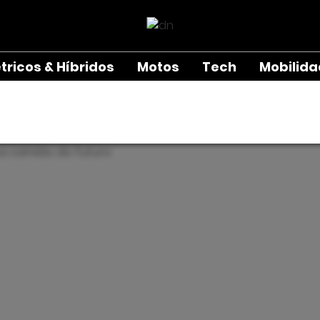
étricos & Híbridos
Motos
Tech
Mobilid