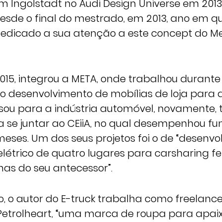
 Ingolstadt no Audi Design Universe em 2013”
desde o final do mestrado, em 2013, ano em q
dedicado a sua atenção a este concept do 
015, integrou a META, onde trabalhou durante
ao desenvolvimento de mobílias de loja para a
ssou para a indústria automóvel, novamente, 
 se juntar ao CEiiA, no qual desempenhou f
meses. Um dos seus projetos foi o de “desenvo
 elétrico de quatro lugares para carsharing fei
has do seu antecessor”.
 o autor do E-truck trabalha como freelance
Petrolheart, “uma marca de roupa para apai