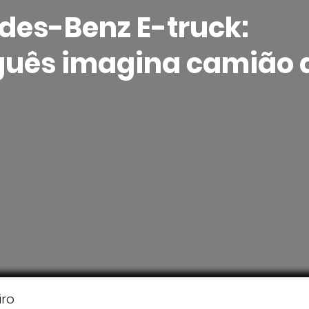
des-Benz E-truck:
guês imagina camião 
iro