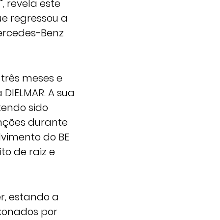
, revela este
ue regressou a
Mercedes-Benz
 três meses e
 DIELMAR. A sua
tendo sido
unções durante
lvimento do BE
to de raiz e
r, estando a
xonados por