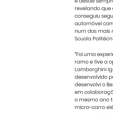
e desde sempre 
revelando que 
conseguiu segu
automóvel com
num dos mais 
Scuola Politécn
“Foi uma exper
ramo e tive a o
Lamborghini Ig
desenvolvido p
desenvolvi o B
em colaboração
o mesmo ano ti
micro-carro el