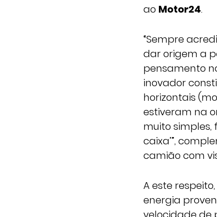
ao
Motor24
.
“Sempre acred
dar origem a pe
pensamento no 
inovador consti
horizontais (mo
estiveram na o
muito simples,
caixa’”, compl
camião com vis
A este respeito
energia proveni
velocidade de 