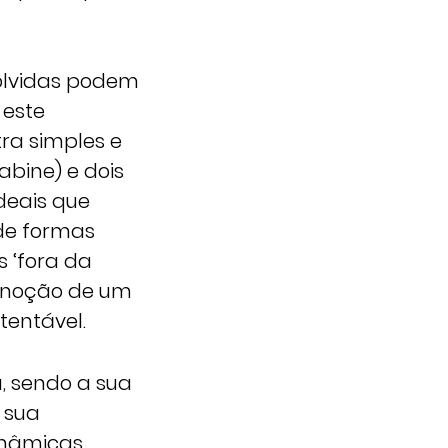
olvidas podem
 este
ra simples e
abine) e dois
ideais que
 de formas
 ‘fora da
a noção de um
tentável.
a, sendo a sua
 sua
inâmicas