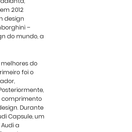
 adianta,
 em 2012
m design
borghini –
gn do mundo, a
s melhores do
imeiro foi o
ador,
Posteriormente,
de comprimento
design. Durante
udi Capsule, um
 Audi a