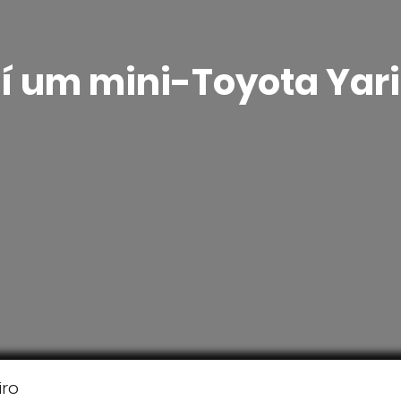
í um mini-Toyota Yar
iro