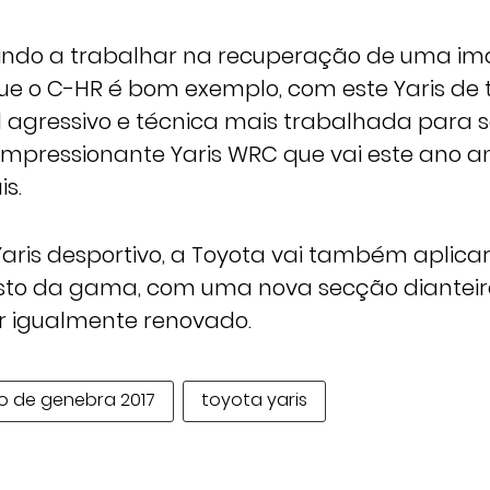
indo a trabalhar na recuperação de uma i
ue o C-HR é bom exemplo, com este Yaris de t
l agressivo e técnica mais trabalhada para se
impressionante Yaris WRC que vai este ano a
is.
Yaris desportivo, a Toyota vai também aplic
esto da gama, com uma nova secção dianteira
or igualmente renovado.
o de genebra 2017
toyota yaris