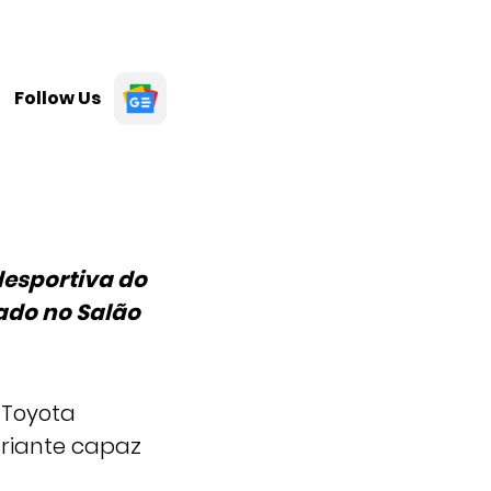
Follow Us
desportiva do
lado no Salão
 Toyota
ariante capaz