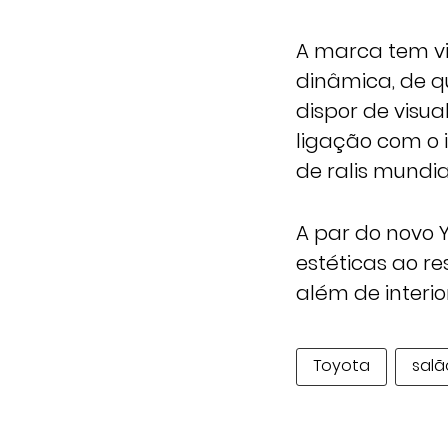
A marca tem v
dinâmica, de q
dispor de visua
ligação com o 
de ralis mundia
A par do novo 
estéticas ao r
além de interi
Toyota
salã