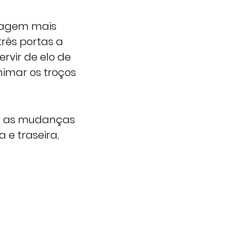
magem mais
rês portas a
rvir de elo de
nimar os troços
ar as mudanças
 e traseira,