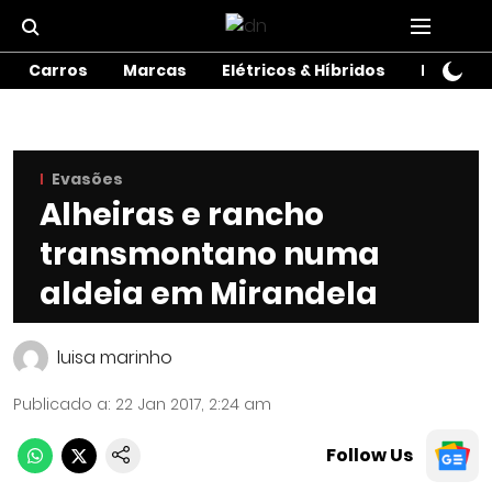
Carros
Marcas
Elétricos & Híbridos
Motos
Evasões
Alheiras e rancho
transmontano numa
aldeia em Mirandela
luisa marinho
Publicado a
:
22 Jan 2017, 2:24 am
Follow Us