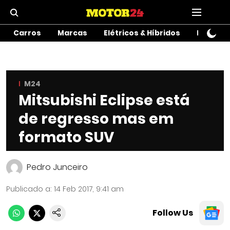
Carros
Marcas
Elétricos & Híbridos
Motos
M24
Mitsubishi Eclipse está
de regresso mas em
formato SUV
Pedro Junceiro
Publicado a
:
14 Feb 2017, 9:41 am
Follow Us