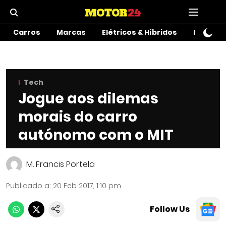
Carros
Marcas
Elétricos & Híbridos
Motos
Tech
Jogue aos dilemas
morais do carro
autónomo com o MIT
M. Francis Portela
Publicado a
:
20 Feb 2017, 1:10 pm
Follow Us