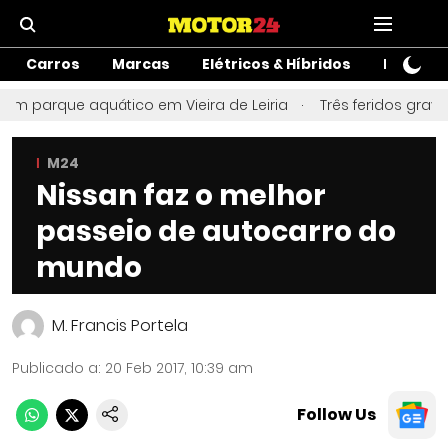
Carros
Marcas
Elétricos & Híbridos
Motos
em parque aquático em Vieira de Leiria
Três feridos grave
M24
Nissan faz o melhor
passeio de autocarro do
mundo
M. Francis Portela
Publicado a
:
20 Feb 2017, 10:39 am
Follow Us