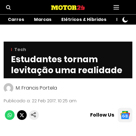
Carros
Marcas
Elétricos & Híbridos
Motos
Tech
Estudantes tornam
levitação uma realidade
M. Francis Portela
Publicado a
:
22 Feb 2017, 10:25 am
Follow Us