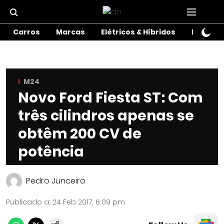
Carros
Marcas
Elétricos & Híbridos
Motos
M24
Novo Ford Fiesta ST: Com
três cilindros apenas se
obtêm 200 CV de
potência
Pedro Junceiro
Publicado a
:
24 Feb 2017, 6:09 pm