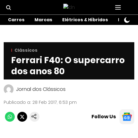
Carros
Marcas
Elétricos & Híbridos
Motos
Clássicos
Ferrari F40: O supercarro
dos anos 80
Jornal dos Clássicos
Publicado a
:
28 Feb 2017, 6:53 pm
Follow Us