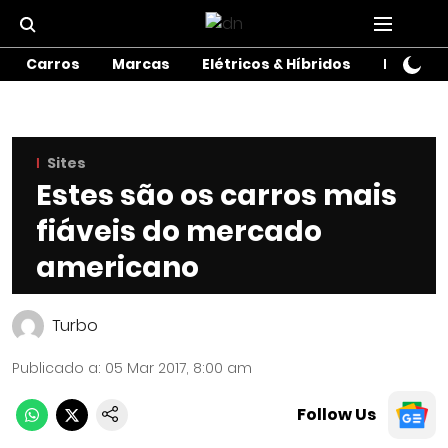
Carros
Marcas
Elétricos & Híbridos
Motos
Sites
Estes são os carros mais
fiáveis do mercado
americano
Turbo
Publicado a
:
05 Mar 2017, 8:00 am
Follow Us