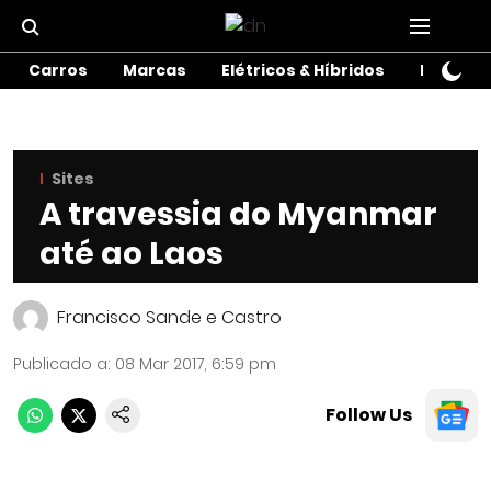
Carros
Marcas
Elétricos & Híbridos
Motos
Sites
A travessia do Myanmar
até ao Laos
Francisco Sande e Castro
Publicado a
:
08 Mar 2017, 6:59 pm
Follow Us