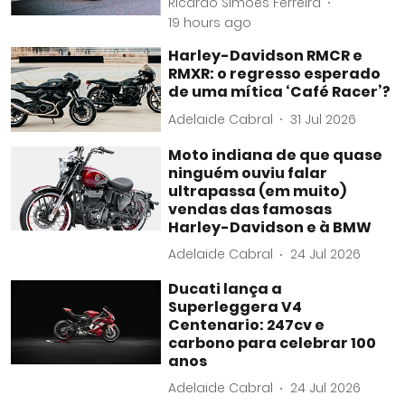
Ricardo Simões Ferreira
19 hours ago
Harley-Davidson RMCR e
RMXR: o regresso esperado
de uma mítica ‘Café Racer’?
Adelaide Cabral
31 Jul 2026
Moto indiana de que quase
ninguém ouviu falar
ultrapassa (em muito)
vendas das famosas
Harley-Davidson e à BMW
Adelaide Cabral
24 Jul 2026
Ducati lança a
Superleggera V4
Centenario: 247cv e
carbono para celebrar 100
anos
Adelaide Cabral
24 Jul 2026