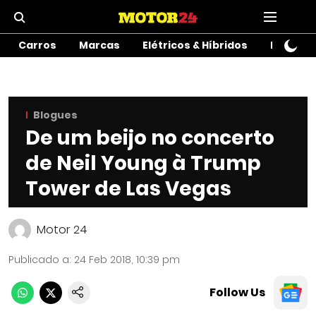
Carros
Marcas
Elétricos & Híbridos
Motos
Blogues
De um beijo no concerto
de Neil Young à Trump
Tower de Las Vegas
Motor 24
Publicado a
:
24 Feb 2018, 10:39 pm
Follow Us