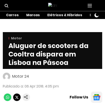
Carros
Marcas
Elétricos & Híbridos
Motos
Motor
Aluguer de scooters da
Cooltra dispara em
Lisboa na Páscoa
Motor 24
Publicado a
:
06 Apr 2018, 4:05 pm
Follow Us