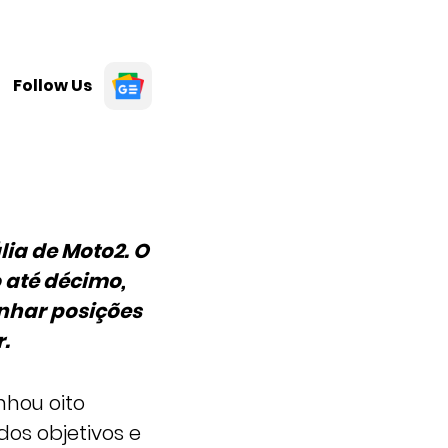
Follow Us
lia de Moto2. O
 até décimo,
anhar posições
.
nhou oito
dos objetivos e