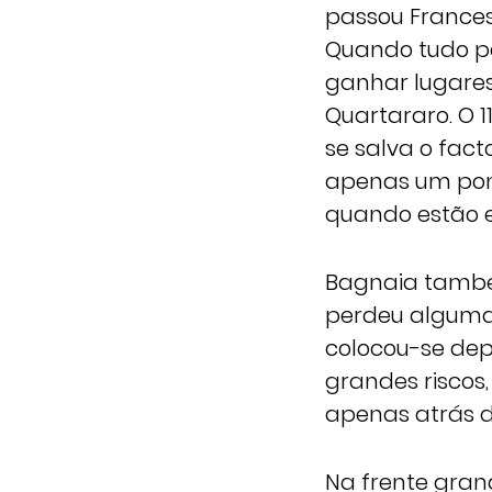
passou Frances
Quando tudo pa
ganhar lugares 
Quartararo. O 1
se salva o fac
apenas um pon
quando estão e
Bagnaia també
perdeu algumas
colocou-se depo
grandes riscos
apenas atrás d
Na frente grand