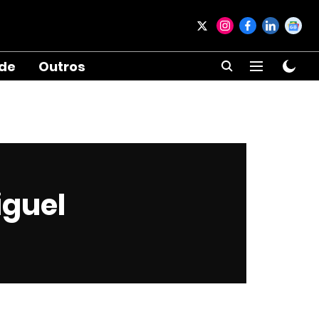
ade
Outros
iguel