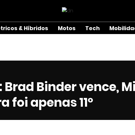
étricos & Híbridos
Motos
Tech
Mobilid
 Brad Binder vence, M
ra foi apenas 11º