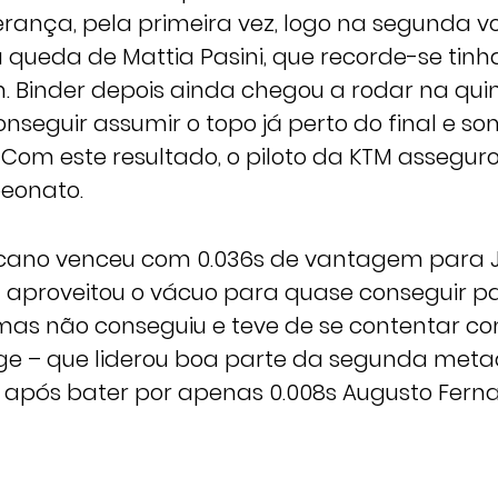
rança, pela primeira vez, logo na segunda vo
 queda de Mattia Pasini, que recorde-se tin
n. Binder depois ainda chegou a rodar na qui
nseguir assumir o topo já perto do final e s
a. Com este resultado, o piloto da KTM asseguro
eonato.
fricano venceu com 0.036s de vantagem para J
l aproveitou o vácuo para quase conseguir p
mas não conseguiu e teve de se contentar c
erge – que liderou boa parte da segunda meta
, após bater por apenas 0.008s Augusto Fern