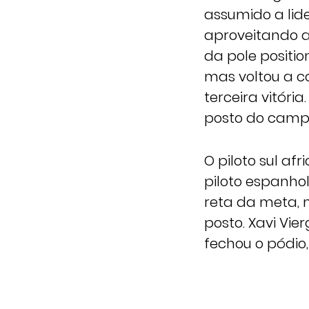
assumido a lide
aproveitando a
da pole positio
mas voltou a co
terceira vitóri
posto do camp
O piloto sul a
piloto espanho
reta da meta, 
posto. Xavi Vi
fechou o pódio