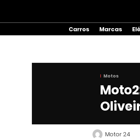
Carros
Marcas
El
Motos
Moto2:
Olivei
Motor 24