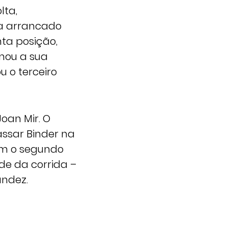
lta,
ha arrancado
nta posição,
omou a sua
u o terceiro
oan Mir. O
assar Binder na
om o segundo
de da corrida –
andez.