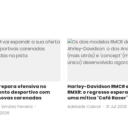
repara ofensiva no
Harley-Davidson RMCR 
nto desportivo com
RMXR: o regresso esper
novas carenadas
uma mítica ‘Café Racer’
 Simões Ferreira
Adelaide Cabral
31 Jul 2026
 2026