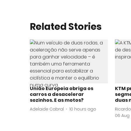
Related Stories
União Europeia obriga os
KTM p
carros a desacelerar
segme
sozinhos. E as motos?
duas 
Adelaide Cabral
10 hours ago
Ricardo
06 Aug