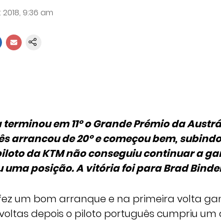
 2018, 9:36 am
a terminou em 11º o Grande Prémio da Austrá
ês arrancou de 20º e começou bem, subindo
piloto da KTM não conseguiu continuar a g
u uma posição. A vitória foi para Brad Binder
a fez um bom arranque e na primeira volta ga
voltas depois o piloto português cumpriu um 