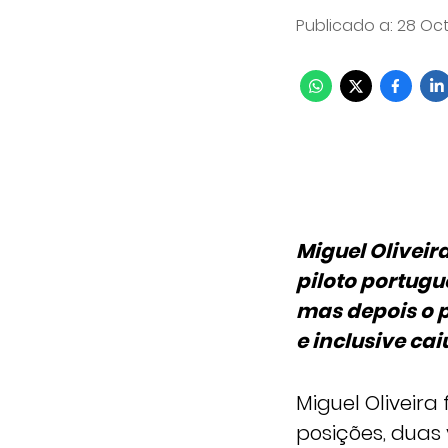
Publicado a
:
28 Oct
Miguel Oliveir
piloto portugu
mas depois o 
e inclusive cai
Miguel Oliveir
posições, duas 