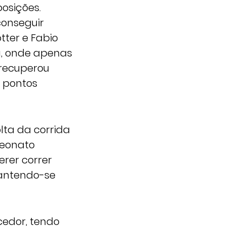
osições.
conseguir
tter e Fabio
da, onde apenas
 recuperou
 pontos
ta da corrida
peonato
erer correr
mantendo-se
cedor, tendo