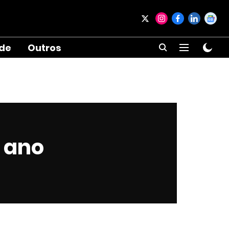
ade
Outros
a ano