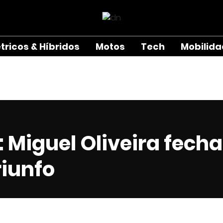
étricos & Híbridos
Motos
Tech
Mobilid
 Miguel Oliveira fech
riunfo