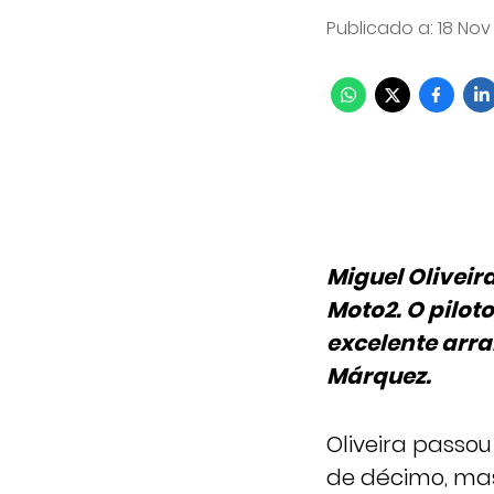
Publicado a
:
18 Nov
Miguel Olivei
Moto2. O pilot
excelente arra
Márquez.
Oliveira passo
de décimo, mas