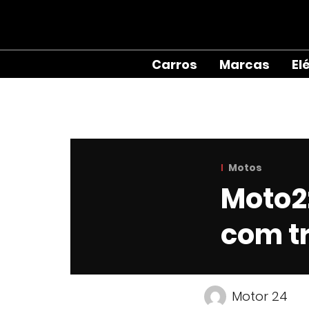
Carros
Marcas
El
Motos
Moto2:
com t
Motor 24