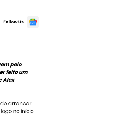
Follow Us
gem pelo
er feito um
e Alex
s de arrancar
ogo no início