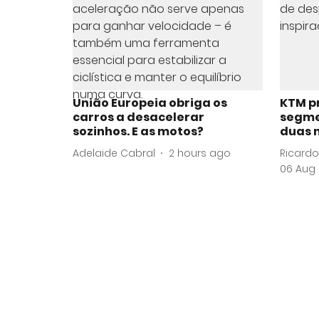
União Europeia obriga os
KTM p
carros a desacelerar
segme
sozinhos. E as motos?
duas 
Adelaide Cabral
2 hours ago
Ricardo
06 Aug