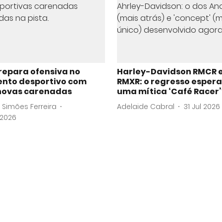
repara ofensiva no
Harley-Davidson RMCR 
nto desportivo com
RMXR: o regresso esper
novas carenadas
uma mítica ‘Café Racer’
 Simões Ferreira
Adelaide Cabral
31 Jul 2026
 2026