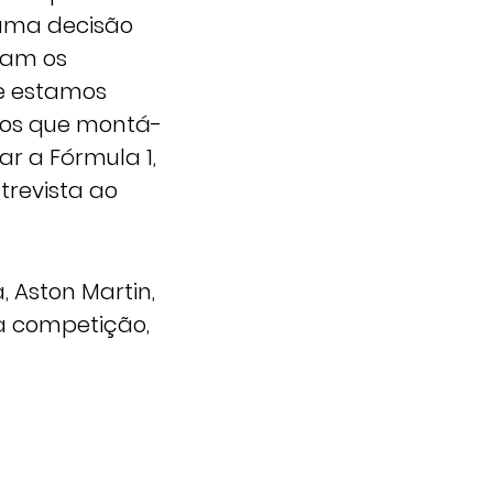
uma decisão
ram os
 e estamos
mos que montá-
ar a Fórmula 1,
trevista ao
, Aston Martin,
na competição,