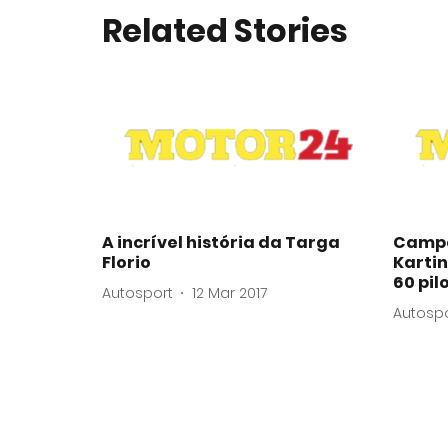
Related Stories
A incrível história da Targa
Campe
Florio
Karti
60 pil
Autosport
12 Mar 2017
Autosp