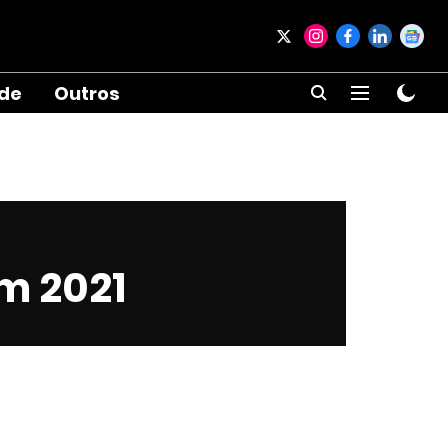
ade
Outros
m 2021