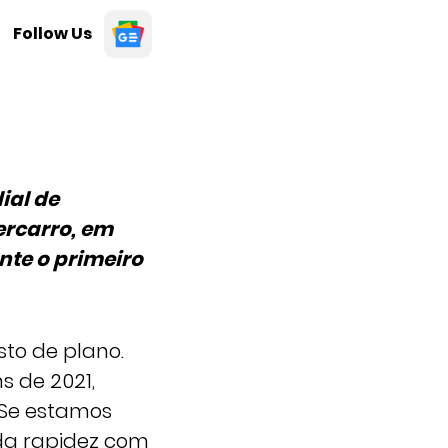
Follow Us
ial de
ercarro, em
nte o primeiro
to de plano.
s de 2021,
 Se estamos
da rapidez com