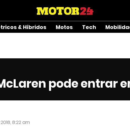
étricos & Híbridos
Motos
Tech
Mobilid
McLaren pode entrar e
 2018, 8:22 am