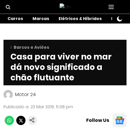
Carros
Marcas
Elétricos & Híbridos
Motos
Barcos e Aviões
Casa para viver no mar
dá novo significado a
chão flutuante
Motor 24
Publicado a
:
23 Mar 2019, 5:08 pm
Follow Us