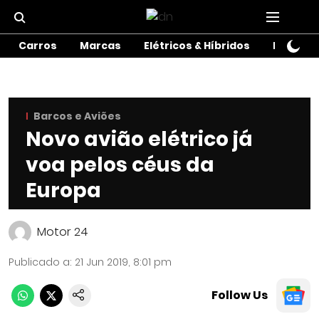
Carros
Marcas
Elétricos & Híbridos
Motos
Barcos e Aviões
Novo avião elétrico já
voa pelos céus da
Europa
Motor 24
Publicado a
:
21 Jun 2019, 8:01 pm
Follow Us