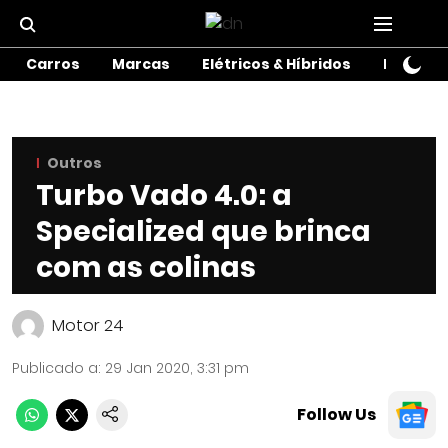
Carros
Marcas
Elétricos & Híbridos
Motos
Outros
Turbo Vado 4.0: a
Specialized que brinca
com as colinas
Motor 24
Publicado a
:
29 Jan 2020, 3:31 pm
Follow Us