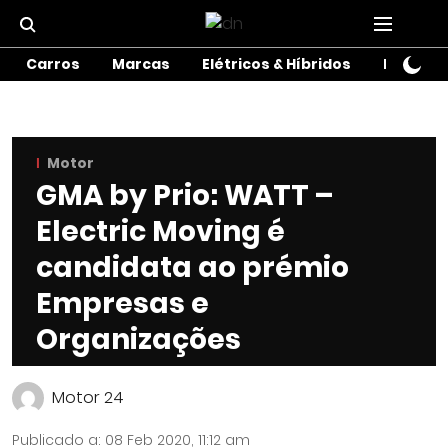
Carros
Marcas
Elétricos & Híbridos
Motos
Motor
GMA by Prio: WATT –
Electric Moving é
candidata ao prémio
Empresas e
Organizações
Motor 24
Publicado a
:
08 Feb 2020, 11:12 am