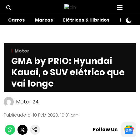
Carros
Marcas
Elétricos & Híbridos
Motos
Motor
GMA by PRIO: Hyundai
Kauai, o SUV elétrico que
vai longe
Motor 24
Publicado a
:
10 Feb 2020, 10:01 am
Follow Us