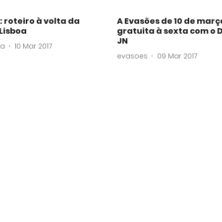
 roteiro à volta da
A Evasões de 10 de març
Lisboa
gratuita à sexta com o D
JN
va
10 Mar 2017
evasoes
09 Mar 2017