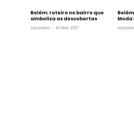
Belém: roteiro no bairro que
Belém:
simboliza as descobertas
Moda 
sarasilva
10 Mar 2017
sarasil