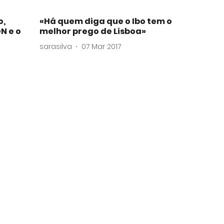
o,
«Há quem diga que o Ibo tem o
N e o
melhor prego de Lisboa»
sarasilva
07 Mar 2017