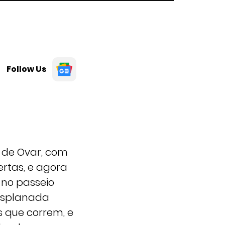
Follow Us
 de Ovar, com
ertas, e agora
 no passeio
esplanada
 que correm, e