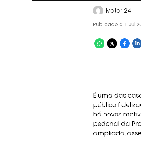
Motor 24
Publicado a
:
11 Jul 
É uma das casa
público fideliz
há novos motivo
pedonal da Pr
ampliada, asse