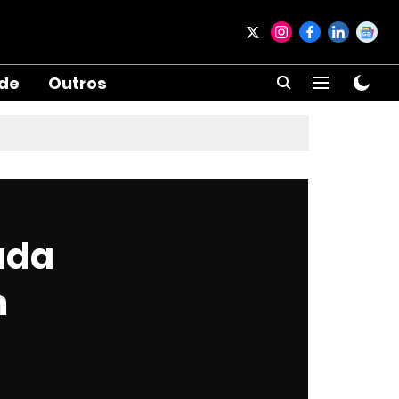
ade
Outros
ada
m