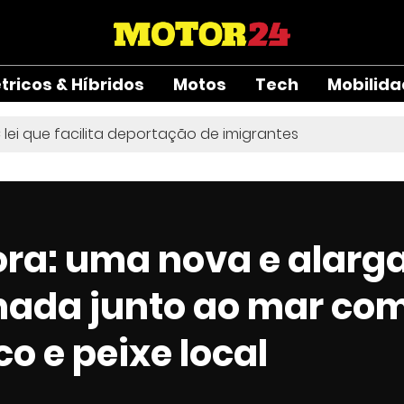
étricos & Híbridos
Motos
Tech
Mobilid
 lei que facilita deportação de imigrantes
ora: uma nova e alarg
nada junto ao mar co
o e peixe local