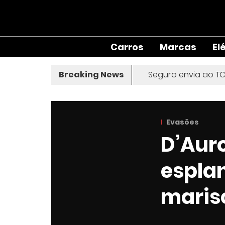
Carros
Marcas
El
Breaking News
Seguro envia ao TC
Evasões
D’Aur
espla
marisc