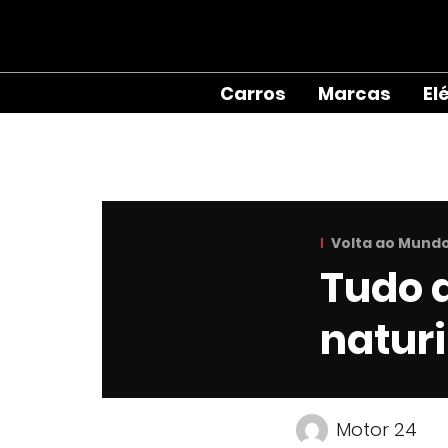
Carros
Marcas
El
Volta ao Mund
Tudo a
natur
Motor 24