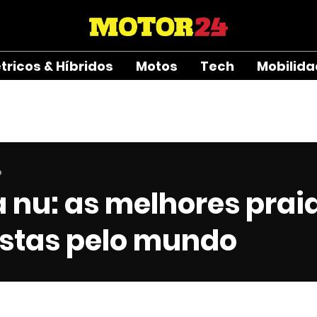
étricos & Híbridos
Motos
Tech
Mobilid
o
 nu: as melhores prai
istas pelo mundo