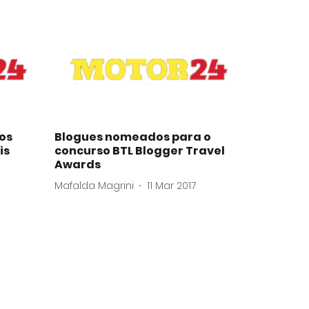
os
Blogues nomeados para o
is
concurso BTL Blogger Travel
Awards
Mafalda Magrini
11 Mar 2017