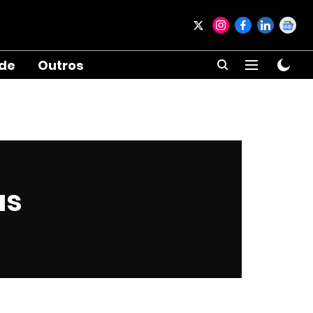
ade
Outros
as