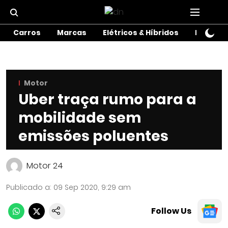
Carros
Marcas
Elétricos & Híbridos
Motos
Motor
Uber traça rumo para a
mobilidade sem
emissões poluentes
Motor 24
Publicado a
:
09 Sep 2020, 9:29 am
Follow Us