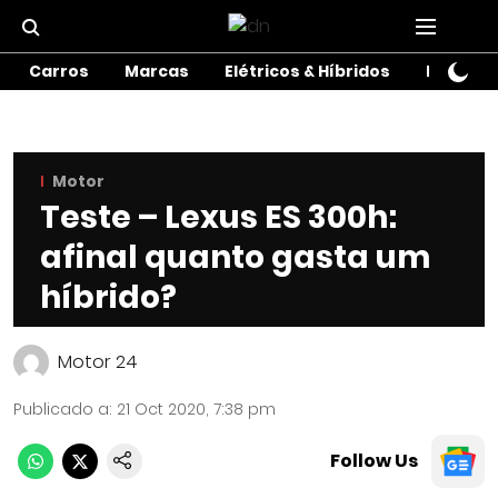
Carros
Marcas
Elétricos & Híbridos
Motos
Motor
Teste – Lexus ES 300h:
afinal quanto gasta um
híbrido?
Motor 24
Publicado a
:
21 Oct 2020, 7:38 pm
Follow Us